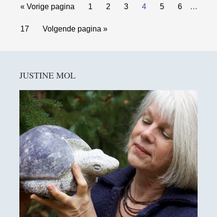
Interim
Ga
Pagina
Pagina
Pagina
Pagina
Pagina
Pagina
«
Vorige pagina
1
2
3
4
5
6
…
pagina'
naar
zijn
Pagina
Ga
17
Volgende pagina »
weggel
naar
Primaire
JUSTINE MOL
Sidebar