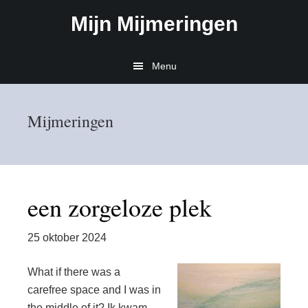
Door
Spring
Mijn Mijmeringen
naar
naar
de
de
hoofd
eerste
Menu
inhoud
sidebar
Mijmeringen
een zorgeloze plek
25 oktober 2024
What if there was a
carefree space and I was in
the middle of it? Ik kwam