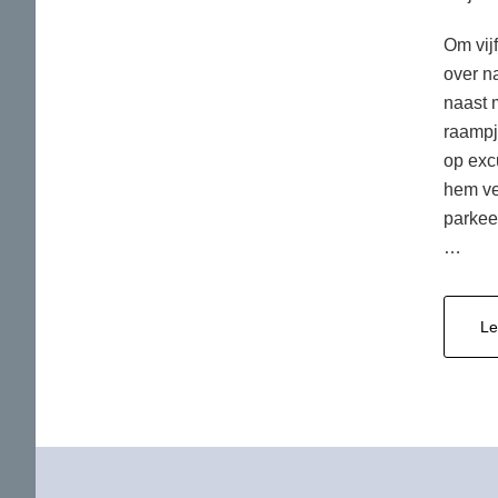
Om vij
over n
naast 
raampj
op excu
hem ve
parkee
…
Le