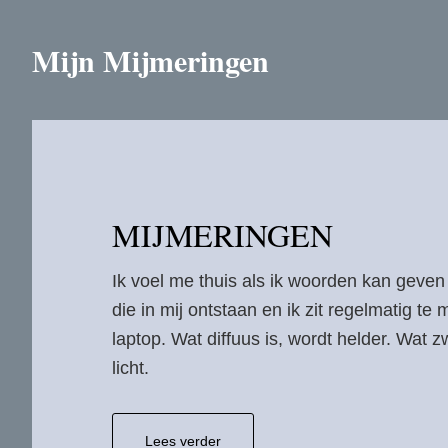
Door
naar
Mijn Mijmeringen
de
hoofd
inhoud
MIJMERINGEN
Ik voel me thuis als ik woorden kan geven
die in mij ontstaan en ik zit regelmatig te
laptop. Wat diffuus is, wordt helder. Wat z
licht.
overMijmeringen
Lees verder