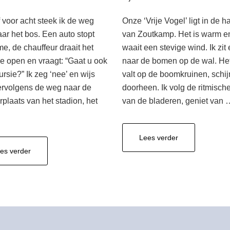
f voor acht steek ik de weg
Onze ‘Vrije Vogel’ ligt in de 
aar het bos. Een auto stopt
van Zoutkamp. Het is warm e
me, de chauffeur draait het
waait een stevige wind. Ik zit 
e open en vraagt: “Gaat u ook
naar de bomen op de wal. Het
rsie?” Ik zeg ‘nee’ en wijs
valt op de boomkruinen, schij
rvolgens de weg naar de
doorheen. Ik volg de ritmisch
rplaats van het stadion, het
van de bladeren, geniet van 
overenergie
Lees verder
overexcursie
es verder