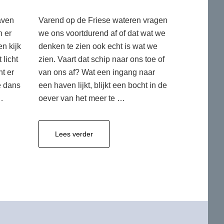
haven
Varend op de Friese wateren vragen
n er
we ons voortdurend af of dat wat we
en kijk
denken te zien ook echt is wat we
 licht
zien. Vaart dat schip naar ons toe of
nt er
van ons af? Wat een ingang naar
e dans
een haven lijkt, blijkt een bocht in de
…
oever van het meer te …
overweten
Lees verder
wat
je
ziet