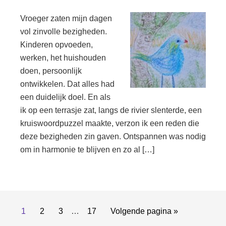
Vroeger zaten mijn dagen
vol zinvolle bezigheden.
Kinderen opvoeden,
werken, het huishouden
doen, persoonlijk
ontwikkelen. Dat alles had
een duidelijk doel. En als
ik op een terrasje zat, langs de rivier slenterde, een
kruiswoordpuzzel maakte, verzon ik een reden die
deze bezigheden zin gaven. Ontspannen was nodig
om in harmonie te blijven en zo al […]
Interim
Pagina
Pagina
Pagina
Pagina
Ga
1
2
3
…
17
Volgende pagina »
pagina's
naar