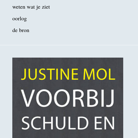
weten wat je ziet
oorlog
de bron