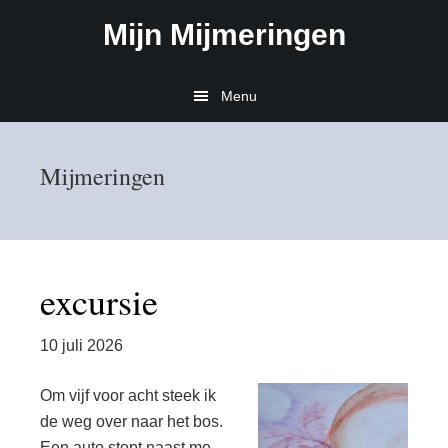
Door
Spring
Mijn Mijmeringen
naar
naar
de
de
hoofd
eerste
Menu
inhoud
sidebar
Mijmeringen
excursie
10 juli 2026
Om vijf voor acht steek ik
de weg over naar het bos.
Een auto stopt naast me,