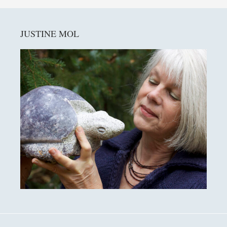
zijn
Primaire
weggelaten
JUSTINE MOL
Sidebar