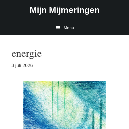
Door
Spring
Mijn Mijmeringen
naar
naar
de
de
hoofd
eerste
Menu
inhoud
sidebar
energie
3 juli 2026