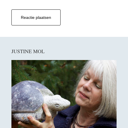
Primaire
JUSTINE MOL
Sidebar