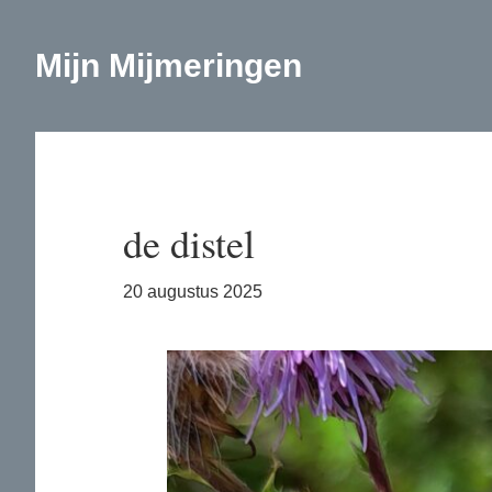
Door
Spring
naar
naar
Mijn Mijmeringen
de
de
hoofd
eerste
inhoud
sidebar
de distel
20 augustus 2025