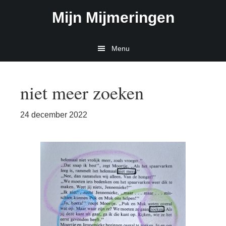
Door
Spring
Mijn Mijmeringen
naar
naar
de
de
hoofd
eerste
Menu
inhoud
sidebar
niet meer zoeken
24 december 2022