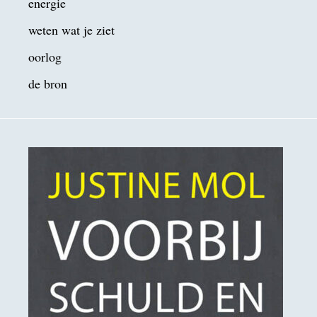
energie
weten wat je ziet
oorlog
de bron