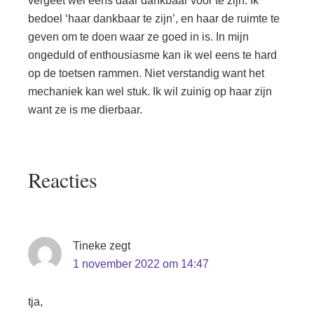
vergeet wel eens daar dankbaar voor te zijn. Ik
bedoel ‘haar dankbaar te zijn’, en haar de ruimte te
geven om te doen waar ze goed in is. In mijn
ongeduld of enthousiasme kan ik wel eens te hard
op de toetsen rammen. Niet verstandig want het
mechaniek kan wel stuk. Ik wil zuinig op haar zijn
want ze is me dierbaar.
Lees
Reacties
Interacties
Tineke
zegt
1 november 2022 om 14:47
tja,