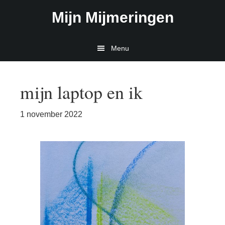
Door
Spring
Mijn Mijmeringen
naar
naar
de
de
hoofd
eerste
Menu
inhoud
sidebar
mijn laptop en ik
1 november 2022