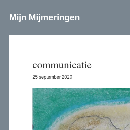
Door
Spring
naar
naar
Mijn Mijmeringen
de
de
hoofd
eerste
inhoud
sidebar
communicatie
25 september 2020