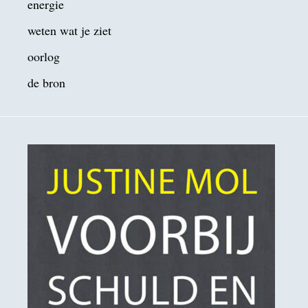
energie
weten wat je ziet
oorlog
de bron