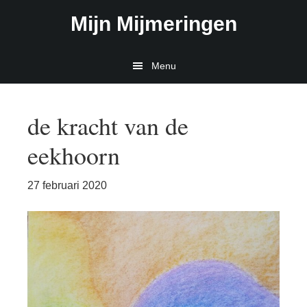
Door
Spring
Mijn Mijmeringen
naar
naar
de
de
hoofd
eerste
Menu
inhoud
sidebar
de kracht van de
eekhoorn
27 februari 2020