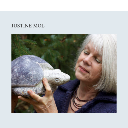
Primaire
JUSTINE MOL
Sidebar