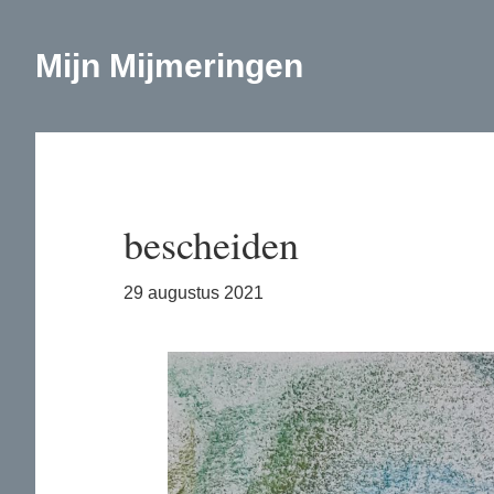
Door
Spring
naar
naar
Mijn Mijmeringen
de
de
hoofd
eerste
inhoud
sidebar
bescheiden
29 augustus 2021