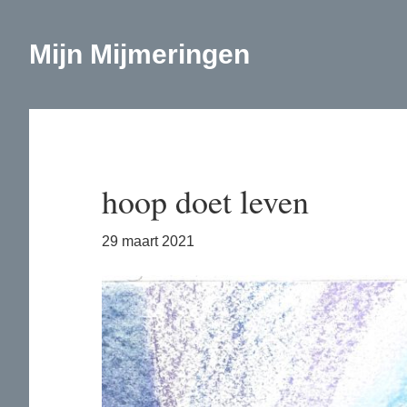
Door
Spring
naar
naar
Mijn Mijmeringen
de
de
hoofd
eerste
inhoud
sidebar
hoop doet leven
29 maart 2021