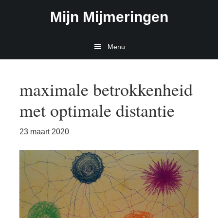
Door
Spring
Mijn Mijmeringen
naar
naar
de
de
hoofd
eerste
Menu
inhoud
sidebar
maximale betrokkenheid
met optimale distantie
23 maart 2020