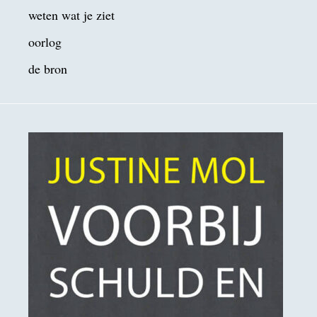
weten wat je ziet
oorlog
de bron