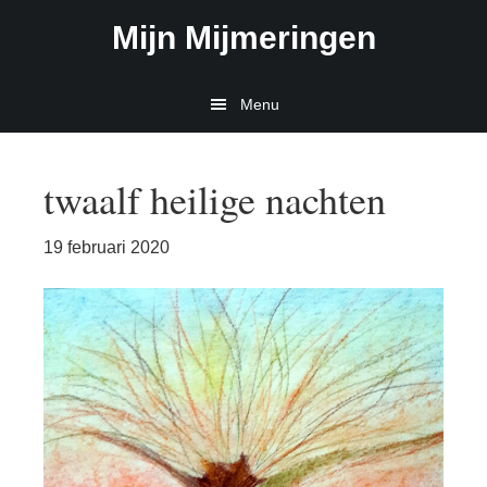
Door
Spring
Mijn Mijmeringen
naar
naar
de
de
hoofd
eerste
Menu
inhoud
sidebar
twaalf heilige nachten
19 februari 2020