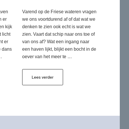
haven
Varend op de Friese wateren vragen
n er
we ons voortdurend af of dat wat we
en kijk
denken te zien ook echt is wat we
 licht
zien. Vaart dat schip naar ons toe of
nt er
van ons af? Wat een ingang naar
e dans
een haven lijkt, blijkt een bocht in de
…
oever van het meer te …
overweten
Lees verder
wat
je
ziet